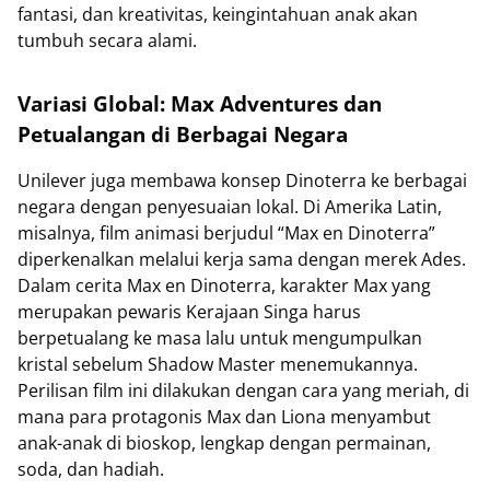
fantasi, dan kreativitas, keingintahuan anak akan
tumbuh secara alami.
Variasi Global: Max Adventures dan
Petualangan di Berbagai Negara
Unilever juga membawa konsep Dinoterra ke berbagai
negara dengan penyesuaian lokal. Di Amerika Latin,
misalnya, film animasi berjudul “Max en Dinoterra”
diperkenalkan melalui kerja sama dengan merek Ades.
Dalam cerita Max en Dinoterra, karakter Max yang
merupakan pewaris Kerajaan Singa harus
berpetualang ke masa lalu untuk mengumpulkan
kristal sebelum Shadow Master menemukannya.
Perilisan film ini dilakukan dengan cara yang meriah, di
mana para protagonis Max dan Liona menyambut
anak-anak di bioskop, lengkap dengan permainan,
soda, dan hadiah.