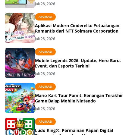
Juli 28, 2026
APLIKASI
Aplikasi Modern Cinderella: Petualangan
Romantis dari NTT Solmare Corporation
Juli 28, 2026
APLIKASI
Mobile Legends 2026: Update, Hero Baru,
Event, dan Esports Terkini
Juli 28, 2026
APLIKASI
Mario Kart Tour Pamit: Kenangan Terakhir
Game Balap Mobile Nintendo
Juli 28, 2026
APLIKASI
Ludo King®: Permainan Papan Digital