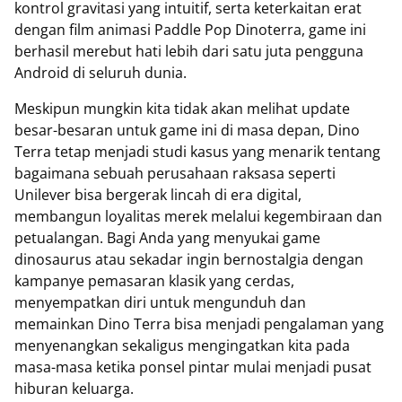
kontrol gravitasi yang intuitif, serta keterkaitan erat
dengan film animasi Paddle Pop Dinoterra, game ini
berhasil merebut hati lebih dari satu juta pengguna
Android di seluruh dunia.
Meskipun mungkin kita tidak akan melihat update
besar-besaran untuk game ini di masa depan, Dino
Terra tetap menjadi studi kasus yang menarik tentang
bagaimana sebuah perusahaan raksasa seperti
Unilever bisa bergerak lincah di era digital,
membangun loyalitas merek melalui kegembiraan dan
petualangan. Bagi Anda yang menyukai game
dinosaurus atau sekadar ingin bernostalgia dengan
kampanye pemasaran klasik yang cerdas,
menyempatkan diri untuk mengunduh dan
memainkan Dino Terra bisa menjadi pengalaman yang
menyenangkan sekaligus mengingatkan kita pada
masa-masa ketika ponsel pintar mulai menjadi pusat
hiburan keluarga.