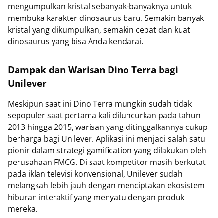
mengumpulkan kristal sebanyak-banyaknya untuk
membuka karakter dinosaurus baru. Semakin banyak
kristal yang dikumpulkan, semakin cepat dan kuat
dinosaurus yang bisa Anda kendarai.
Dampak dan Warisan Dino Terra bagi
Unilever
Meskipun saat ini Dino Terra mungkin sudah tidak
sepopuler saat pertama kali diluncurkan pada tahun
2013 hingga 2015, warisan yang ditinggalkannya cukup
berharga bagi Unilever. Aplikasi ini menjadi salah satu
pionir dalam strategi gamification yang dilakukan oleh
perusahaan FMCG. Di saat kompetitor masih berkutat
pada iklan televisi konvensional, Unilever sudah
melangkah lebih jauh dengan menciptakan ekosistem
hiburan interaktif yang menyatu dengan produk
mereka.