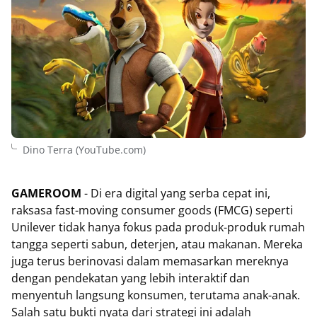
Dino Terra (YouTube.com)
GAMEROOM
- Di era digital yang serba cepat ini,
raksasa fast-moving consumer goods (FMCG) seperti
Unilever tidak hanya fokus pada produk-produk rumah
tangga seperti sabun, deterjen, atau makanan. Mereka
juga terus berinovasi dalam memasarkan mereknya
dengan pendekatan yang lebih interaktif dan
menyentuh langsung konsumen, terutama anak-anak.
Salah satu bukti nyata dari strategi ini adalah