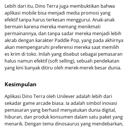
Lebih dari itu, Dino Terra juga membuktikan bahwa
aplikasi mobile bisa menjadi media promosi yang
efektif tanpa harus terkesan menggurui. Anak-anak
bermain karena mereka memang menikmati
permainannya, dan tanpa sadar mereka menjadi lebih
akrab dengan karakter Paddle Pop, yang pada akhirnya
akan mempengaruhi preferensi mereka saat memilih
es krim di toko. Inilah yang disebut sebagai pemasaran
halus namun efektif (soft selling), sebuah pendekatan
yang kini banyak ditiru oleh merek-merek besar dunia.
Kesimpulan
Aplikasi Dino Terra oleh Unilever adalah lebih dari
sekadar game arcade biasa. Ia adalah simbol inovasi
pemasaran yang berhasil menyatukan dunia digital,
hiburan, dan produk konsumen dalam satu paket yang
menarik. Dengan tema dinosaurus yang mendebarkan,