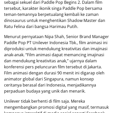
sebagai sekuel dari Paddle Pop Begins 2. Dalam film
tersebut, karakter ikonik singa Paddle Pop bersama
teman-temannya berpetualang kembali ke zaman
dinosaurus untuk menghentikan Shadow Master dan
Ratu Felina dari bangsa Harimau Putih.
Menurut pernyataan Nipa Shah, Senior Brand Manager
Paddle Pop PT Unilever Indonesia Tbk., film animasi ini
diproduksi untuk mendukung kreativitas dan imajinasi
anak-anak. “Film animasi dapat memancing imajinasi
dan mendukung kreativitas anak,” ujarnya dalam
konferensi pers peluncuran film tersebut di Jakarta.
Film animasi dengan durasi 90 menit ini digarap oleh
animator global dari Singapura, namun konsep
ceritanya berasal dari Indonesia, menjadikannya
perpaduan budaya yang unik dan menarik.
Unilever tidak berhenti di film saja. Mereka
mengembangkan promosi digital yang masif, termasuk