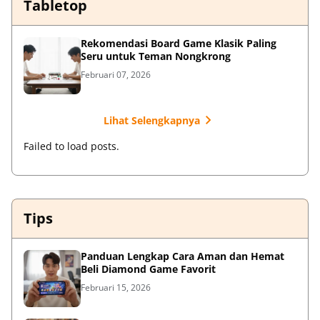
Tabletop
Rekomendasi Board Game Klasik Paling
Seru untuk Teman Nongkrong
Februari 07, 2026
Lihat Selengkapnya
Failed to load posts.
Tips
Panduan Lengkap Cara Aman dan Hemat
Beli Diamond Game Favorit
Februari 15, 2026