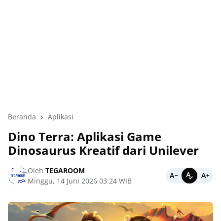
Beranda
Aplikasi
Dino Terra: Aplikasi Game
Dinosaurus Kreatif dari Unilever
Oleh
TEGAROOM
Minggu, 14 Juni 2026 03:24 WIB