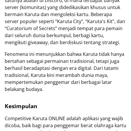
satunya adalah di Discord, di mana terdapat banyak
server (komunitas) yang didedikasikan khusus untuk
bermain Karuta dan mengoleksi kartu. Beberapa
server populer seperti “Karuta City”, “Karuta's Kit”, dan
“Curatorium of Secrets” menjadi tempat para pemain
dari seluruh dunia berkumpul, berbagi kartu,
mengikuti giveaway, dan berdiskusi tentang strategi.
Fenomena ini menunjukkan bahwa Karuta tidak hanya
bertahan sebagai permainan tradisional, tetapi juga
berhasil beradaptasi dengan era digital. Dari tatami
tradisional, Karuta kini merambah dunia maya,
mempertemukan penggemar dari berbagai latar
belakang budaya.
Kesimpulan
Competitive Karuta ONLINE adalah aplikasi yang wajib
dicoba, baik bagi para penggemar berat olahraga kartu