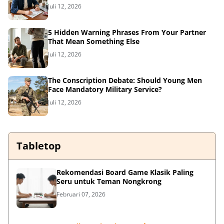
Juli 12, 2026
5 Hidden Warning Phrases From Your Partner
That Mean Something Else
Juli 12, 2026
The Conscription Debate: Should Young Men
Face Mandatory Military Service?
Juli 12, 2026
Tabletop
Rekomendasi Board Game Klasik Paling
Seru untuk Teman Nongkrong
Februari 07, 2026