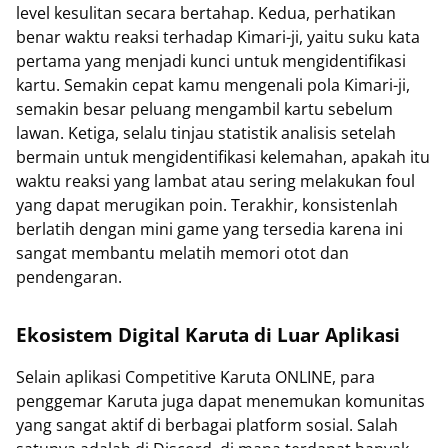
level kesulitan secara bertahap. Kedua, perhatikan
benar waktu reaksi terhadap Kimari-ji, yaitu suku kata
pertama yang menjadi kunci untuk mengidentifikasi
kartu. Semakin cepat kamu mengenali pola Kimari-ji,
semakin besar peluang mengambil kartu sebelum
lawan. Ketiga, selalu tinjau statistik analisis setelah
bermain untuk mengidentifikasi kelemahan, apakah itu
waktu reaksi yang lambat atau sering melakukan foul
yang dapat merugikan poin. Terakhir, konsistenlah
berlatih dengan mini game yang tersedia karena ini
sangat membantu melatih memori otot dan
pendengaran.
Ekosistem Digital Karuta di Luar Aplikasi
Selain aplikasi Competitive Karuta ONLINE, para
penggemar Karuta juga dapat menemukan komunitas
yang sangat aktif di berbagai platform sosial. Salah