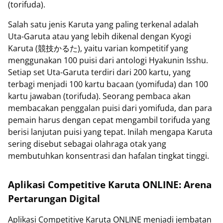
(torifuda).
Salah satu jenis Karuta yang paling terkenal adalah
Uta-Garuta atau yang lebih dikenal dengan Kyogi
Karuta (競技かるた), yaitu varian kompetitif yang
menggunakan 100 puisi dari antologi Hyakunin Isshu.
Setiap set Uta-Garuta terdiri dari 200 kartu, yang
terbagi menjadi 100 kartu bacaan (yomifuda) dan 100
kartu jawaban (torifuda). Seorang pembaca akan
membacakan penggalan puisi dari yomifuda, dan para
pemain harus dengan cepat mengambil torifuda yang
berisi lanjutan puisi yang tepat. Inilah mengapa Karuta
sering disebut sebagai olahraga otak yang
membutuhkan konsentrasi dan hafalan tingkat tinggi.
Aplikasi Competitive Karuta ONLINE: Arena
Pertarungan Digital
Aplikasi Competitive Karuta ONLINE menjadi jembatan