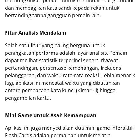
memungkinkan pemain untuk membuat ruang pribadi
dan membagikan kata sandi kepada rekan untuk
bertanding tanpa gangguan pemain lain.
Fitur Analisis Mendalam
Salah satu fitur yang paling berguna untuk
peningkatan performa adalah layar analisis. Pemain
dapat melihat statistik terperinci seperti riwayat
pertandingan, persentase kemenangan, frekuensi
pelanggaran, dan waktu rata-rata reaksi. Lebih menarik
lagi, aplikasi ini mencatat waktu yang dibutuhkan
antara pembacaan kata kunci (Kimari-ji) hingga
pengambilan kartu.
Mini Game untuk Asah Kemampuan
Aplikasi ini juga menyediakan dua mini game interaktif.
Flash Cards adalah permainan untuk melatih