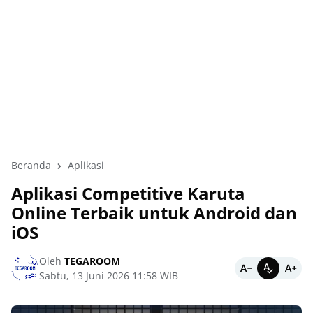
Beranda
Aplikasi
Aplikasi Competitive Karuta
Online Terbaik untuk Android dan
iOS
Oleh
TEGAROOM
Sabtu, 13 Juni 2026 11:58 WIB