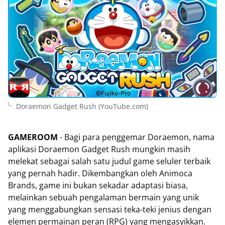
Doraemon Gadget Rush (YouTube.com)
GAMEROOM
- Bagi para penggemar Doraemon, nama
aplikasi Doraemon Gadget Rush mungkin masih
melekat sebagai salah satu judul game seluler terbaik
yang pernah hadir. Dikembangkan oleh Animoca
Brands, game ini bukan sekadar adaptasi biasa,
melainkan sebuah pengalaman bermain yang unik
yang menggabungkan sensasi teka-teki jenius dengan
elemen permainan peran (RPG) yang mengasyikkan.