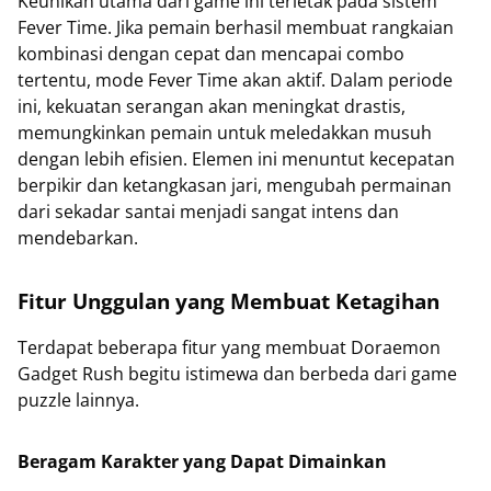
Keunikan utama dari game ini terletak pada sistem
Fever Time. Jika pemain berhasil membuat rangkaian
kombinasi dengan cepat dan mencapai combo
tertentu, mode Fever Time akan aktif. Dalam periode
ini, kekuatan serangan akan meningkat drastis,
memungkinkan pemain untuk meledakkan musuh
dengan lebih efisien. Elemen ini menuntut kecepatan
berpikir dan ketangkasan jari, mengubah permainan
dari sekadar santai menjadi sangat intens dan
mendebarkan.
Fitur Unggulan yang Membuat Ketagihan
Terdapat beberapa fitur yang membuat Doraemon
Gadget Rush begitu istimewa dan berbeda dari game
puzzle lainnya.
Beragam Karakter yang Dapat Dimainkan