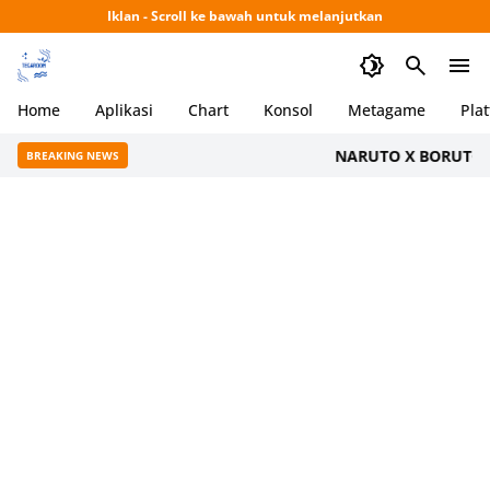
Iklan - Scroll ke bawah untuk melanjutkan
Home
Aplikasi
Chart
Konsol
Metagame
Pla
NARUTO X BORUTO NINJA 
BREAKING NEWS