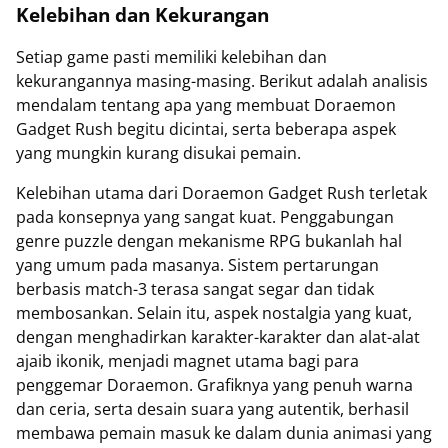
Kelebihan dan Kekurangan
Setiap game pasti memiliki kelebihan dan
kekurangannya masing-masing. Berikut adalah analisis
mendalam tentang apa yang membuat Doraemon
Gadget Rush begitu dicintai, serta beberapa aspek
yang mungkin kurang disukai pemain.
Kelebihan utama dari Doraemon Gadget Rush terletak
pada konsepnya yang sangat kuat. Penggabungan
genre puzzle dengan mekanisme RPG bukanlah hal
yang umum pada masanya. Sistem pertarungan
berbasis match-3 terasa sangat segar dan tidak
membosankan. Selain itu, aspek nostalgia yang kuat,
dengan menghadirkan karakter-karakter dan alat-alat
ajaib ikonik, menjadi magnet utama bagi para
penggemar Doraemon. Grafiknya yang penuh warna
dan ceria, serta desain suara yang autentik, berhasil
membawa pemain masuk ke dalam dunia animasi yang