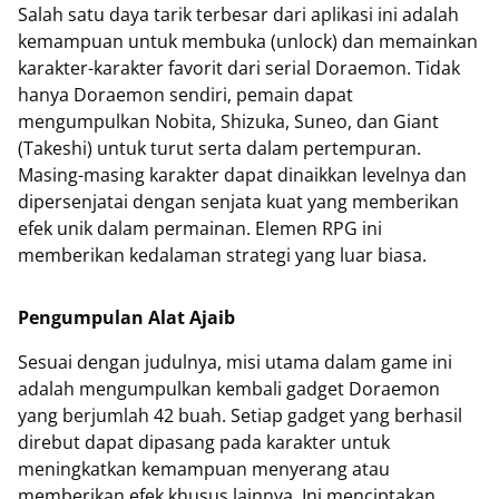
Salah satu daya tarik terbesar dari aplikasi ini adalah
kemampuan untuk membuka (unlock) dan memainkan
karakter-karakter favorit dari serial Doraemon. Tidak
hanya Doraemon sendiri, pemain dapat
mengumpulkan Nobita, Shizuka, Suneo, dan Giant
(Takeshi) untuk turut serta dalam pertempuran.
Masing-masing karakter dapat dinaikkan levelnya dan
dipersenjatai dengan senjata kuat yang memberikan
efek unik dalam permainan. Elemen RPG ini
memberikan kedalaman strategi yang luar biasa.
Pengumpulan Alat Ajaib
Sesuai dengan judulnya, misi utama dalam game ini
adalah mengumpulkan kembali gadget Doraemon
yang berjumlah 42 buah. Setiap gadget yang berhasil
direbut dapat dipasang pada karakter untuk
meningkatkan kemampuan menyerang atau
memberikan efek khusus lainnya. Ini menciptakan